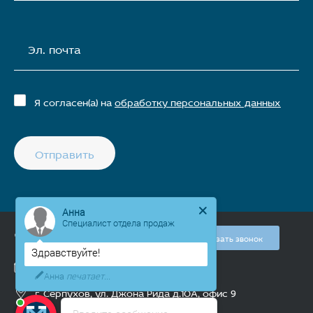
Эл. почта
Я согласен(а) на
обработку персональных данных
Отправить
Анна
Специалист отдела продаж
+7 (927) 404 42 27
Заказать звонок
Здравствуйте!
sale@xmed.pro
Анна
печатает...
г. Серпухов, ул. Джона Рида д.10А, офис 9