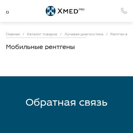
Главная
/
Каталог товаров
/
Лучевая диагностика
/
Рентген апп
Мобильные рентгены
Обратная связь