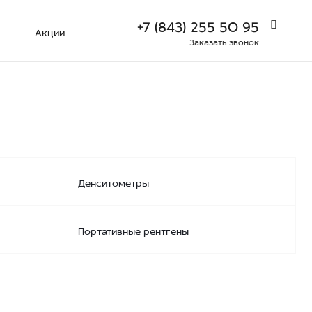
+7 (843) 255 50 95
Акции
Заказать звонок
+7 (927) 404 42 27
г. Серпухов, ул. Джона Рида
д.10А, офис 9
Пн-Пт: 9:00-18:00
Cб-Вс:
Выходной
sale@xmed.pro
+7 (843) 255 50 95
Денситометры
г. Казань, ул. Толбухина д. 9
Пн-Пт: 9:00-18:00
Cб-Вс:
Выходной
Портативные рентгены
sale@xmed.pro