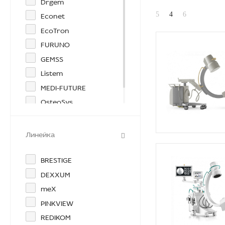
Drgem
Econet
EcoTron
FURUNO
GEMSS
Listem
MEDI-FUTURE
OsteoSys
Philips
Линейка
BRESTIGE
DEXXUM
meX
PINKVIEW
REDIKOM