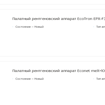
Палатный рентгеновский аппарат EcoTron EPX-
•
Состояние — Новый
•
Тип а
Палатный рентгеновский аппарат Econet meX+1
•
Состояние — Новый
•
Тип а