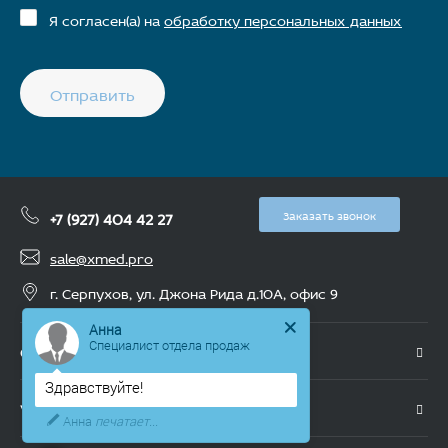
Я согласен(а) на
обработку персональных данных
Отправить
+7 (927) 404 42 27
Заказать звонок
sale@xmed.pro
г. Серпухов, ул. Джона Рида д.10А, офис 9
Анна
Специалист отдела продаж
О компании
Здравствуйте!
Услуги
Анна
печатает...