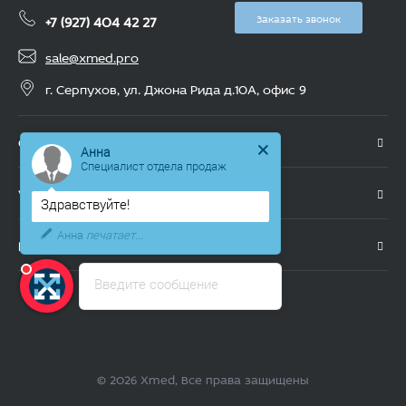
+7 (927) 404 42 27
Заказать звонок
sale@xmed.pro
г. Серпухов, ул. Джона Рида д.10А, офис 9
О компании
Анна
Специалист отдела продаж
Услуги
Здравствуйте!
Анна
печатает...
Каталог
Введите сообщение
Мы в соц. сетях
© 2026 Xmed, Все права защищены