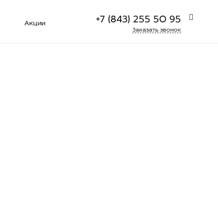
+7 (843) 255 50 95
Акции
Заказать звонок
+7 (927) 404 42 27
г. Серпухов, ул. Джона Рида
д.10А, офис 9
Пн-Пт: 9:00-18:00
Cб-Вс:
Выходной
sale@xmed.pro
+7 (843) 255 50 95
г. Казань, ул. Толбухина д. 9
Пн-Пт: 9:00-18:00
Cб-Вс:
Выходной
sale@xmed.pro