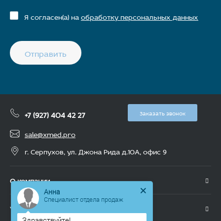
Я согласен(а) на
обработку персональных данных
Отправить
+7 (927) 404 42 27
Заказать звонок
sale@xmed.pro
г. Серпухов, ул. Джона Рида д.10А, офис 9
О компании
Анна
Специалист отдела продаж
Услуги
Здравствуйте!