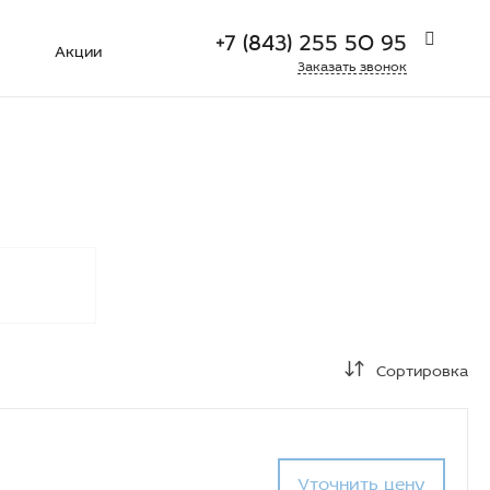
+7 (843) 255 50 95
Акции
Заказать звонок
+7 (927) 404 42 27
г. Серпухов, ул. Джона Рида
д.10А, офис 9
Пн-Пт: 9:00-18:00
Cб-Вс:
Выходной
sale@xmed.pro
+7 (843) 255 50 95
г. Казань, ул. Толбухина д. 9
Пн-Пт: 9:00-18:00
Cб-Вс:
Выходной
sale@xmed.pro
Сортировка
Уточнить цену