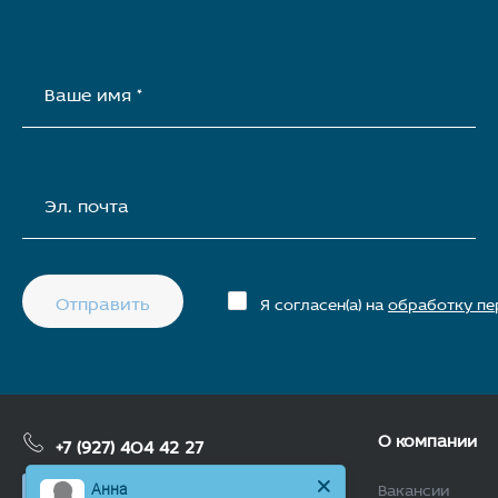
Ваше имя *
Эл. почта
Отправить
Я согласен(а) на
обработку пе
О компании
+7 (927) 404 42 27
Вакансии
Анна
Заказать звонок