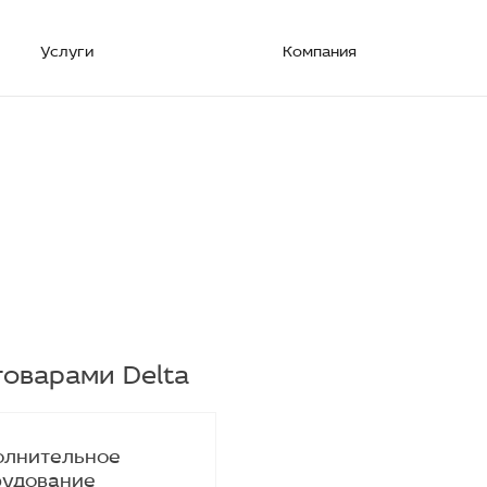
Услуги
Компания
товарами Delta
олнительное
рудование