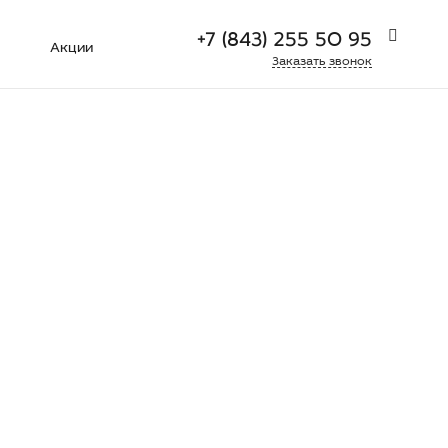
+7 (843) 255 50 95
Акции
Заказать звонок
+7 (927) 404 42 27
г. Серпухов, ул. Джона Рида
д.10А, офис 9
Пн-Пт: 9:00-18:00
Cб-Вс:
Выходной
sale@xmed.pro
+7 (843) 255 50 95
г. Казань, ул. Толбухина д. 9
Пн-Пт: 9:00-18:00
Cб-Вс:
Выходной
sale@xmed.pro