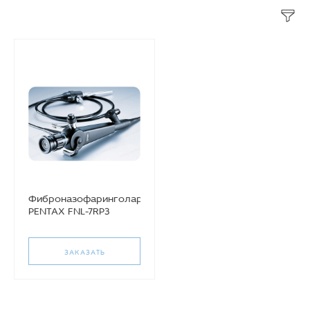
Фиброназофаринголарингоскоп
PENTAX FNL-7RP3
ЗАКАЗАТЬ